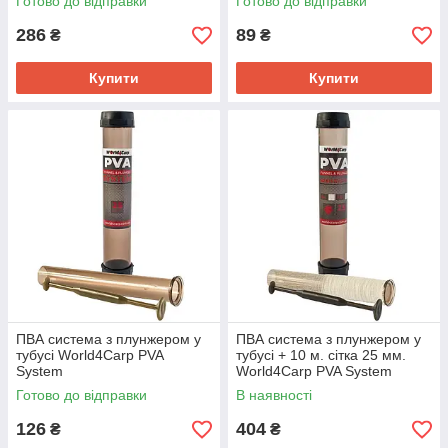
Готово до відправки
Готово до відправки
286
89
₴
₴
Купити
Купити
ПВА система з плунжером у
ПВА система з плунжером у
тубусі World4Carp PVA
тубусі + 10 м. сітка 25 мм.
System
World4Carp PVA System
Готово до відправки
В наявності
126
404
₴
₴