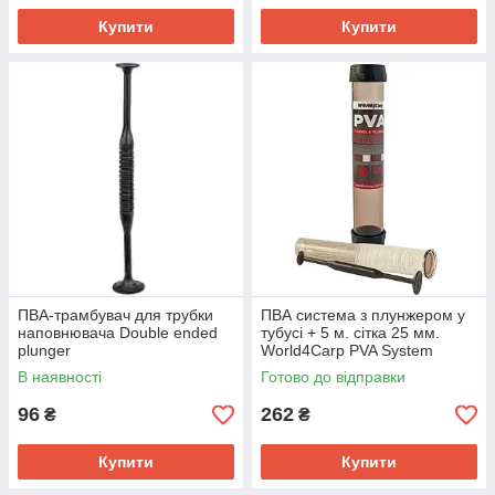
Купити
Купити
ПВА-трамбувач для трубки
ПВА система з плунжером у
наповнювача Double ended
тубусі + 5 м. сітка 25 мм.
plunger
World4Carp PVA System
В наявності
Готово до відправки
96
262
₴
₴
Купити
Купити