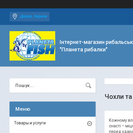
Дніпро, Україна
Інтернет-магазин рибальськ
"Планета рибалки"
Чохли та
Кожному вла
Товары и услуги
снасті – міц
перед удара