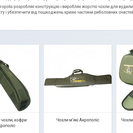
ropolis розробляє конструкцію і виробляє жорсткі чохли для вуди
сту і убезпечити від пошкоджень крихкі частини риболовних снастей
 чохли, кофри
Чохли м'які Акрополіс
Чохли
рополіс