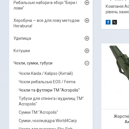
Рибальські набори в зборі "Бери і
Компанія Ac
лови"
рівень захи
Херобуна — все для лову методом
Herabuna!
Удилища
Котушки
Чохли, сумки, тубуси
Чохли Kaida / Kalipso (Китай)
Чохли рибальські EOS / Feima
Чохли та футляри TM "Acropolis"
Тубуси для спінінга і вудилищ ТМ"
Acropolis"
Сумки ТМ "Acropolis"
Жорсткі
Сумки ,чохли,відра World4Carp
Ак