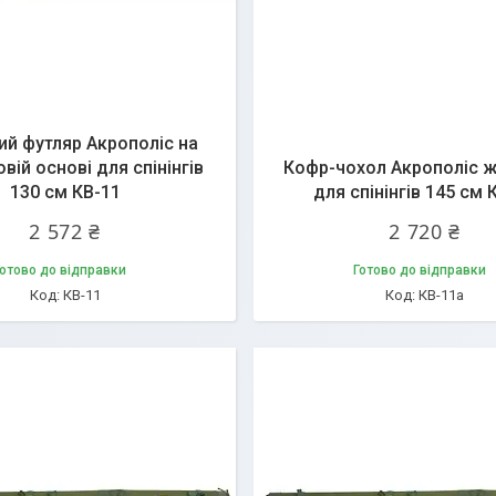
й футляр Акрополіс на
вій основі для спінінгів
Кофр-чохол Акрополіс 
130 см КВ-11
для спінінгів 145 см 
2 572 ₴
2 720 ₴
отово до відправки
Готово до відправки
КВ-11
КВ-11а