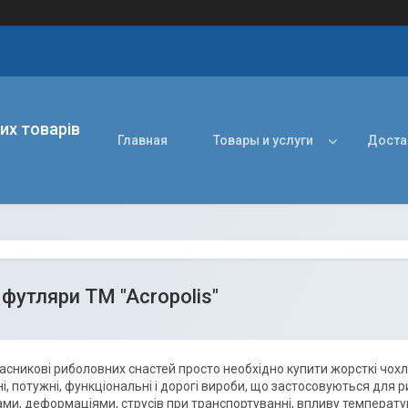
их товарів
Главная
Товары и услуги
Доста
 футляри TM "Acropolis"
сникові риболовних снастей просто необхідно купити жорсткі чохл
ні, потужні, функціональні і дорогі вироби, що застосовуються для 
ми, деформаціями, струсів при транспортуванні, впливу температур