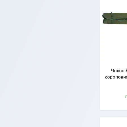
Чохол А
коропових
Г