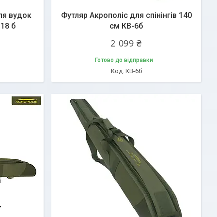
ля вудок
Футляр Акрополіс для спінінгів 140
18 б
см КВ-6б
2 099 ₴
Готово до відправки
КВ-6б