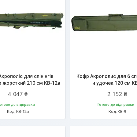
крополіс для спінінгів
Кофр Акрополис для 6 с
 жорсткий 210 см КВ-12в
и удочек 120 см К
4 047 ₴
2 152 ₴
отово до відправки
Готово до відправки
КВ-12в
КВ-9