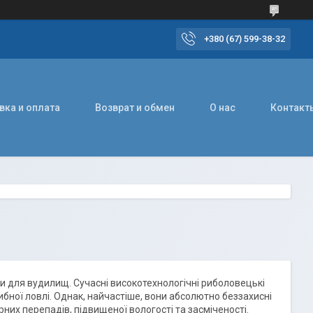
+380 (67) 599-38-32
вка и оплата
Возврат и обмен
О нас
Контакт
и для вудилищ. Сучасні високотехнологічні риболовецькі
рибної ловлі. Однак, найчастіше, вони абсолютно беззахисні
них перепадів, підвищеної вологості та засміченості.