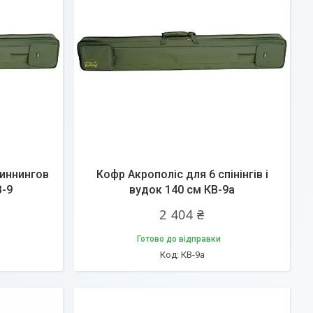
пиннингов
Кофр Акрополіс для 6 спінінгів і
В-9
вудок 140 см КВ-9а
2 404 ₴
Готово до відправки
КВ-9а