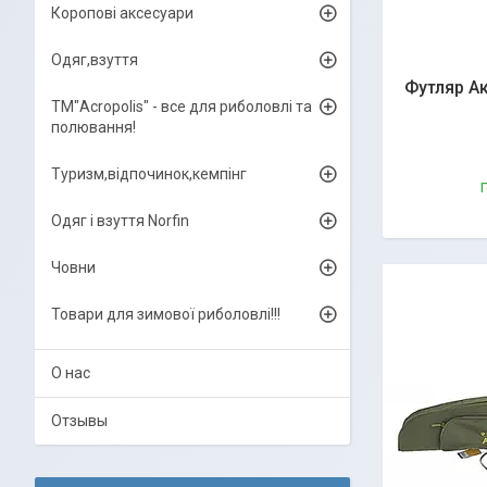
Коропові аксесуари
Одяг,взуття
Футляр Ак
ТМ"Acropolis" - все для риболовлі та
полювання!
Туризм,відпочинок,кемпінг
Г
Одяг і взуття Norfin
Човни
Товари для зимової риболовлі!!!
О нас
Отзывы