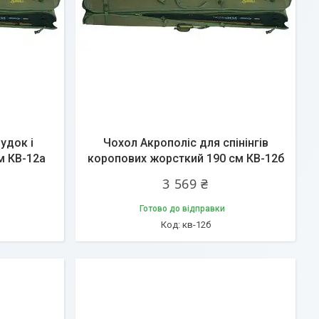
удок і
Чохол Акрополіс для спінінгів
м КВ-12а
коропових жорсткий 190 см КВ-12б
3 569 ₴
Готово до відправки
кв-12б