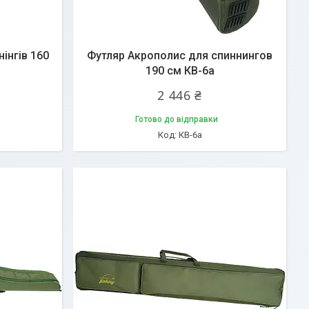
інгів 160
Футляр Акрополис для спиннингов
190 см КВ-6а
2 446 ₴
Готово до відправки
КВ-6а