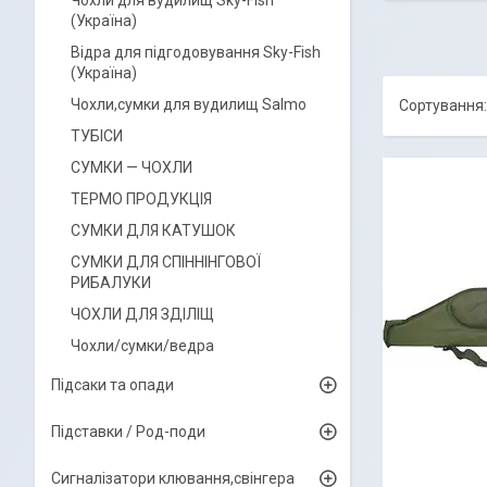
Чохли для вудилищ Sky-Fish
(Україна)
Відра для підгодовування Sky-Fish
(Україна)
Чохли,сумки для вудилищ Salmo
ТУБІСИ
СУМКИ — ЧОХЛИ
ТЕРМО ПРОДУКЦІЯ
СУМКИ ДЛЯ КАТУШОК
СУМКИ ДЛЯ СПІННІНГОВОЇ
РИБАЛУКИ
ЧОХЛИ ДЛЯ ЗДІЛІЩ
Чохли/сумки/ведра
Підсаки та опади
Підставки / Род-поди
Сигналізатори клювання,свінгера