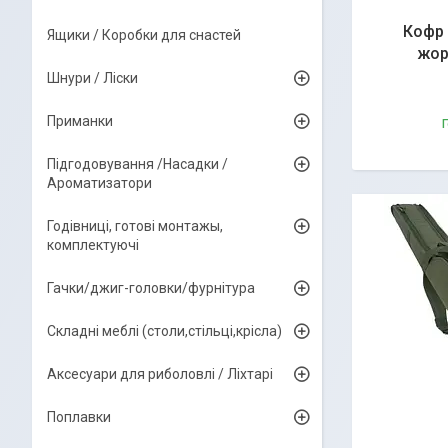
Кофр 
Ящики / Коробки для снастей
жор
Шнури / Ліски
Приманки
Г
Підгодовування /Насадки /
Ароматизатори
Годівниці, готові монтажы,
комплектуючі
Гачки/джиг-головки/фурнітура
Складні меблі (столи,стільці,крісла)
Аксесуари для риболовлі / Ліхтарі
Поплавки