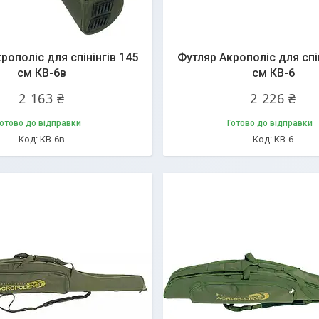
рополіс для спінінгів 145
Футляр Акрополіс для спін
см КВ-6в
см КВ-6
2 163 ₴
2 226 ₴
отово до відправки
Готово до відправки
КВ-6в
КВ-6