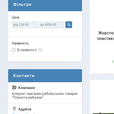
Фільтри
Ціна
Жорстки
пластико
Наявність
В наявності
50
Г
Інтернет-магазин рибальських товарів
"Планета рибалки"