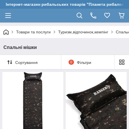
Інтернет-магазин рибальських товарів "Планета рибалки"
Товари та послуги
Туризм,відпочинок,кемпінг
Спальн
Спальні мішки
Сортування
0
Фільтри