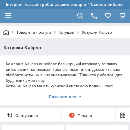
Інтернет-магазин рибальських товарів "Планета рибалки"
Товари та послуги
Котушки
Котушки Kalipso
Котушки Kalipso
Компанія Kalipso виробляє безінерційні котушки у всіляких
риболовних напрямках. Така різноманітність дозволить вам
підібрати котушку в інтернет-магазині "Планета рибалки" для
будь-яких умов лову.
Котушки Kalipso мають кулисной системою подачі шпулі.
Багато моделей мають миттєвий стопор зворотного ходу.
Показати все
Розмірний ряд дозволяє підібрати котушку від компактних
моделей, призначених для делікатного лову, до великих
силових котушок, призначених для виведення великих
трофейних риб.
Сортування
0
Фільтри
Конструкція безінерційних котушок Kalipso передбачає
занедбаність ліски без всякого опору, що дозволяє зробити