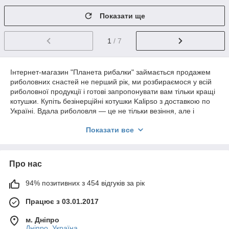
Показати ще
1
/ 7
Інтернет-магазин "Планета рибалки" займається продажем
риболовних снастей не перший рік, ми розбираємося у всій
риболовної продукції і готові запропонувати вам тільки кращі
котушки. Купіть безінерційні котушки Kalipso з доставкою по
Україні. Вдала риболовля — це не тільки везіння, але і
ретельна підготовка!
Показати все
Купити котушки для спінінга можна в нашому інтернет-
магазині "Планета рибалки", а також отримати рибальські
снасті недорого з доставкою додому. Приємна ціна на
безінерційні котушки в магазині товарів для риболовлі
Про нас
"Планета рибалки".
94% позитивних з 454 відгуків за рік
Працює з 03.01.2017
м. Дніпро
Дніпро, Україна