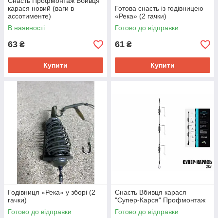
Снасть Профмонтаж Вбивця
карася новий (ваги в
Готова снасть із годівницею
ассотименте)
«Река» (2 гачки)
В наявності
Готово до відправки
63
61
₴
₴
Купити
Купити
Годівниця «Река» у зборі (2
Снасть Вбивця карася
гачки)
"Супер-Карся" Профмонтаж
Готово до відправки
Готово до відправки