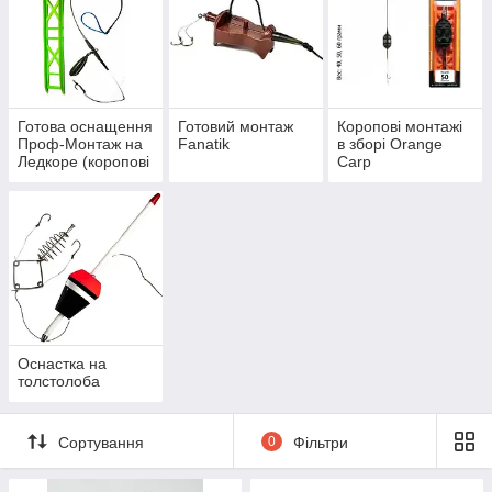
Готова оснащення
Готовий монтаж
Коропові монтажі
Проф-Монтаж на
Fanatik
в зборі Orange
Ледкоре (коропові
Carp
монтажі)
Оснастка на
толстолоба
Сортування
0
Фільтри