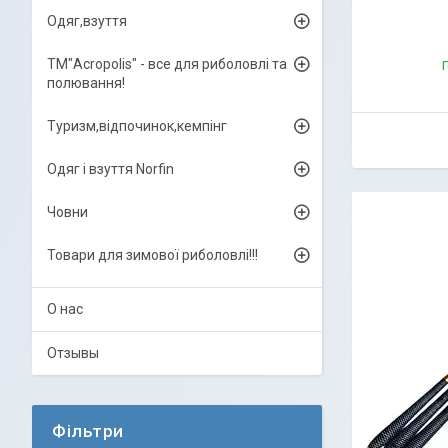
Одяг,взуття
ТМ"Acropolis" - все для риболовлі та
Г
полювання!
Туризм,відпочинок,кемпінг
Одяг і взуття Norfin
Човни
Товари для зимової риболовлі!!!
О нас
Отзывы
Фільтри