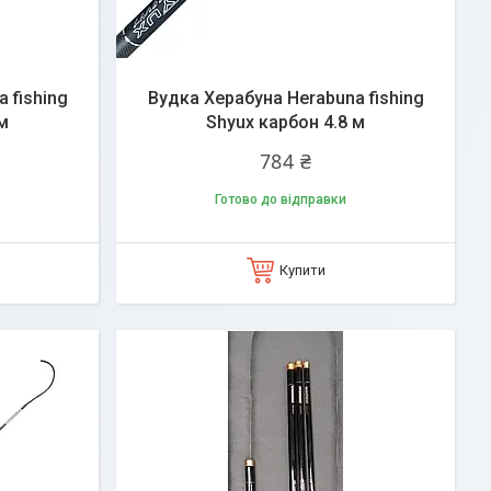
 fishing
Вудка Херабуна Herabuna fishing
м
Shyux карбон 4.8 м
784 ₴
Готово до відправки
Купити