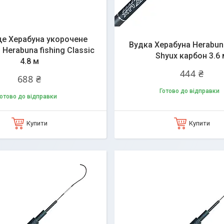
е Херабуна укорочене
Вудка Херабуна Herabuna
Herabuna fishing Classic
Shyux карбон 3.6 
4.8 м
444 ₴
688 ₴
Готово до відправки
отово до відправки
Купити
Купити