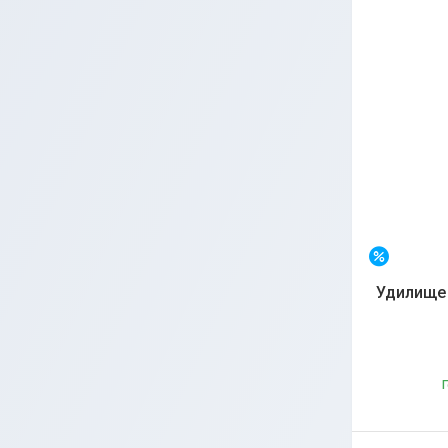
–20%
Удилище 
Г