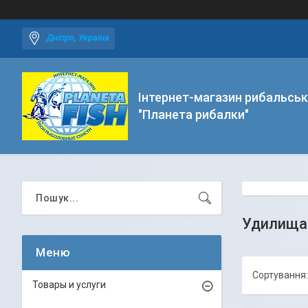
Дніпро, Україна
Інтернет-магазин рибальськ
"Планета рибалки"
Удилища
Товары и услуги