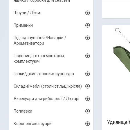
Ящики / Коробки для снастей
Шнури / Ліски
Приманки
Підгодовування /Насадки /
Ароматизатори
Годівниці, готові монтажы,
комплектуючі
Гачки/джиг-головки/фурнітура
Складні меблі (столи,стільці,крісла)
Аксесуари для риболовлі / Ліхтарі
Поплавки
Удилище Х
Коропові аксесуари