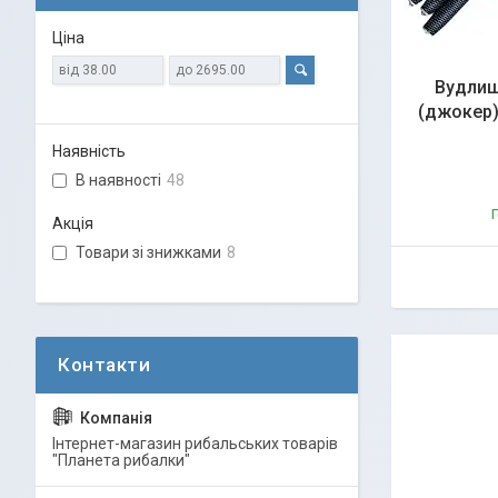
Ціна
Вудлищ
(джокер) 
Наявність
В наявності
48
Г
Акція
Товари зі знижками
8
Інтернет-магазин рибальських товарів
"Планета рибалки"