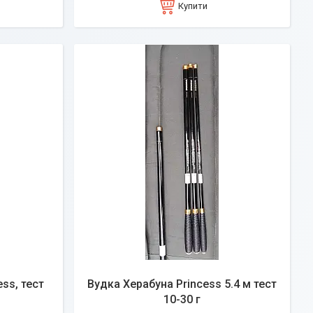
Купити
ss, тест
Вудка Херабуна Princess 5.4 м тест
10-30 г