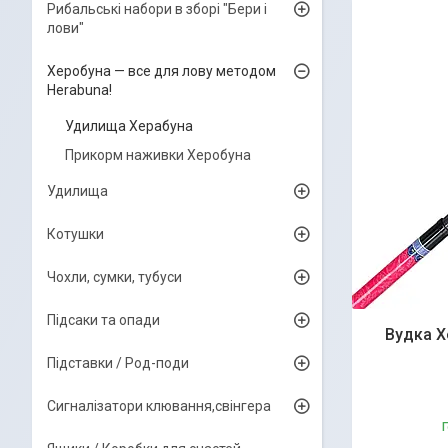
Рибальські набори в зборі "Бери і
лови"
Херобуна — все для лову методом
Herabuna!
Удилища Херабуна
Прикорм наживки Херобуна
Удилища
Котушки
Чохли, сумки, тубуси
Підсаки та опади
Вудка Х
Підставки / Род-поди
Сигналізатори клювання,свінгера
Г