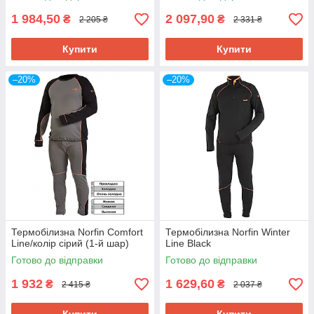
1 984,50
2 097,90
₴
₴
2 205 ₴
2 331 ₴
Купити
Купити
–20%
–20%
Термобілизна Norfin Comfort
Термобілизна Norfin Winter
Line/колір сірий (1-й шар)
Line Black
Готово до відправки
Готово до відправки
1 932
1 629,60
₴
₴
2 415 ₴
2 037 ₴