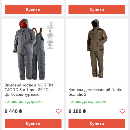
Купити
Купити
Зимовий костюм NORFIN
FJORD 3 в 1 до - 30 °C з
Костюм демісезонний Norfin
флісовою курткою
Scandic 2
Готово до відправки
Готово до відправки
9 440
9 188
₴
₴
Купити
Купити