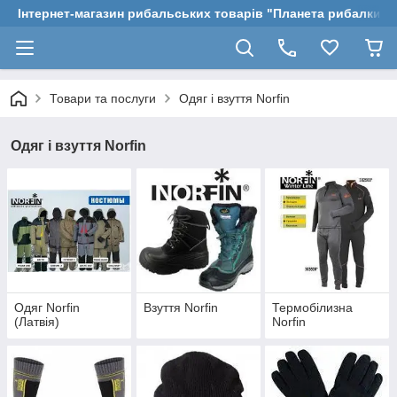
Інтернет-магазин рибальських товарів "Планета рибалки"
Товари та послуги
Одяг і взуття Norfin
Одяг і взуття Norfin
Одяг Norfin
Взуття Norfin
Термобілизна
(Латвія)
Norfin