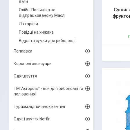
Ваги
Сушилк
Олійні Пальника на
Відпрацьованому Маслі
фруктов
Ліхтарики
Повідці на хижака
Г
Відра та сумки для риболовлі
Поплавки
Коропові аксесуари
Одяг,взуття
ТМ"Acropolis" - все для риболовлі та
полювання!
Туризм,відпочинок,кемпінг
Одяг і взуття Norfin