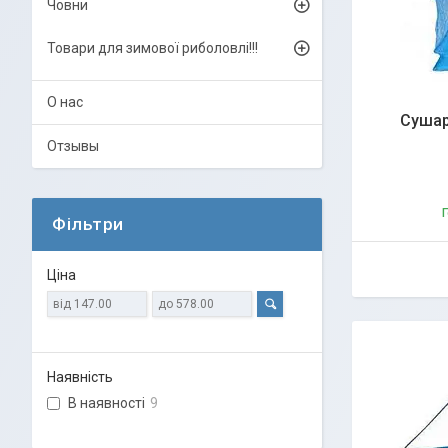
Човни
Товари для зимової риболовлі!!!
О нас
Сушар
Отзывы
Г
Фільтри
Ціна
Наявність
В наявності
9