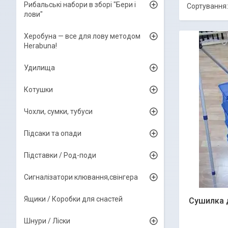
Рибальські набори в зборі "Бери і
лови"
Херобуна — все для лову методом
Herabuna!
Удилища
Котушки
Чохли, сумки, тубуси
Підсаки та опади
Підставки / Род-поди
Сигналізатори клювання,свінгера
Ящики / Коробки для снастей
Сушилка 
Шнури / Ліски