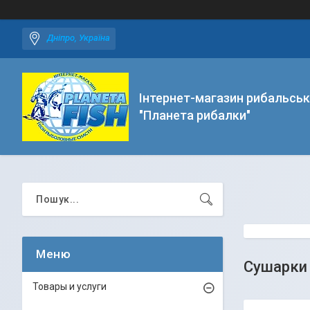
Дніпро, Україна
Інтернет-магазин рибальськ
"Планета рибалки"
Сушарки д
Товары и услуги