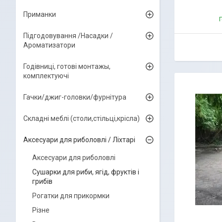
Приманки
Г
Підгодовування /Насадки /
Ароматизатори
Годівниці, готові монтажы,
комплектуючі
Гачки/джиг-головки/фурнітура
Складні меблі (столи,стільці,крісла)
Аксесуари для риболовлі / Ліхтарі
Аксесуари для риболовлі
Сушарки для риби, ягід, фруктів і
грибів
Рогатки для прикормки
Різне