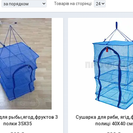
для рыбы,ягод,фруктов 3
Сушарка для риби, ягід,ф
полки 35X35
полиці 40X40 см