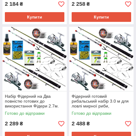
2 184
2 258
₴
₴
Купити
Купити
Набір Фідерний на Два
Фідерний готовий
повністю готових до
рибальський набір 3.0 м для
використання Фідери 2.7м.
ловлі мирної риби,
рибальський комплект
Готово до відправки
Готово до відправки
2 289
2 488
₴
₴