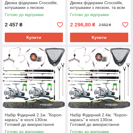
Двома фідерами Crocodile,
Двома фідерами Crocodile,
котушками з лескою
котушками з лескою, та всім
необхідним
Готово до відправки
Готово до відправки
2 457
2 296,80
₴
₴
2 552 ₴
Купити
Купити
Набір Фідерний 2.1м. "Короп-
Набір Фідерний 2.4м. "Короп-
карась" в чохлі 130см.
карась" в чохлі 130см.
Готовий до використання
Готовий до використання
Готово до відправки
Готово до відправки