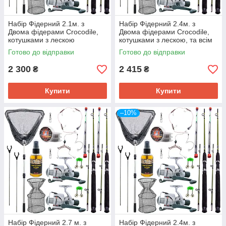
Набір Фідерний 2.1м. з
Набір Фідерний 2.4м. з
Двома фідерами Crocodile,
Двома фідерами Crocodile,
котушками з лескою
котушками з лескою, та всім
необхідним
Готово до відправки
Готово до відправки
2 300
2 415
₴
₴
Купити
Купити
–10%
Набір Фідерний 2.7 м. з
Набір Фідерний 2.4м. з