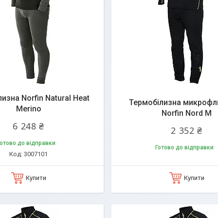
изна Norfin Natural Heat
Термобілизна микрофл
Merino
Norfin Nord M
6 248 ₴
2 352 ₴
отово до відправки
Готово до відправки
3007101
Купити
Купити