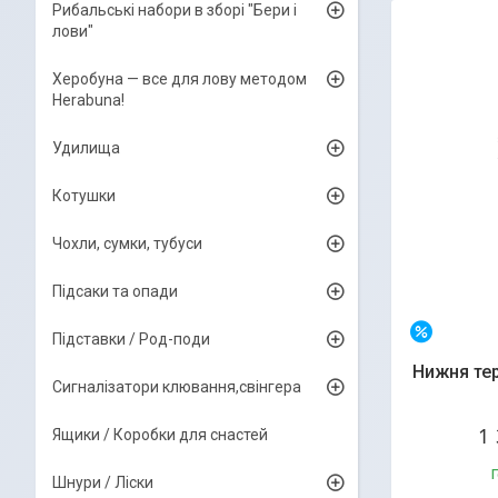
Рибальські набори в зборі "Бери і
лови"
Херобуна — все для лову методом
Herabuna!
Удилища
Котушки
Чохли, сумки, тубуси
Підсаки та опади
–20%
Підставки / Род-поди
Нижня тер
Сигналізатори клювання,свінгера
1
Ящики / Коробки для снастей
Г
Шнури / Ліски