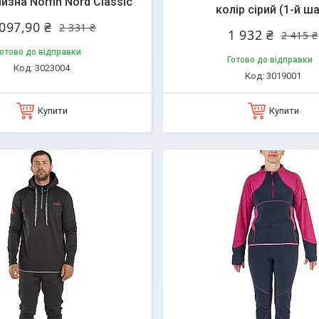
изна Norfin Nord Classic
колір сірий (1-й ш
 097,90 ₴
2 331 ₴
1 932 ₴
2 415 ₴
отово до відправки
Готово до відправки
3023004
3019001
Купити
Купити