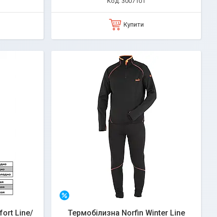
3007101
Купити
–20%
ort Line/
Термобілизна Norfin Winter Line