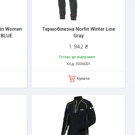
fin Women
Термобілизна Norfin Winter Line
 BLUE
Gray
1 942 ₴
Готово до відправки
3036001
Купити