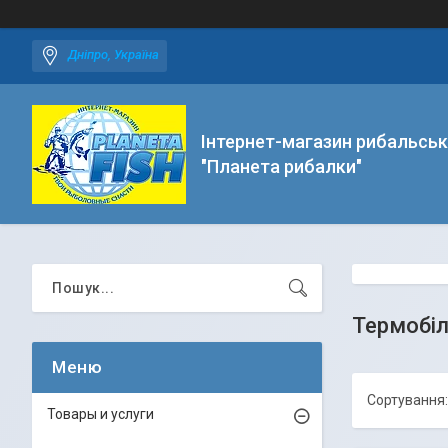
Дніпро, Україна
Інтернет-магазин рибальськ
"Планета рибалки"
Термобіл
Товары и услуги