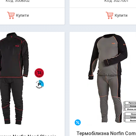
3008302
3027001
Купити
Купити
–20%
Термобілизна Norfin Comf