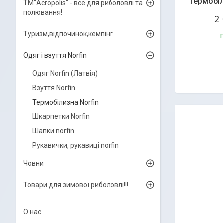
Термобіл
ТМ"Acropolis" - все для риболовлі та
полювання!
2
Туризм,відпочинок,кемпінг
Г
Одяг і взуття Norfin
Одяг Norfin (Латвія)
Взуття Norfin
Термобілизна Norfin
Шкарпетки Norfin
Шапки norfin
Рукавички, рукавиці norfin
Човни
Товари для зимової риболовлі!!!
О нас