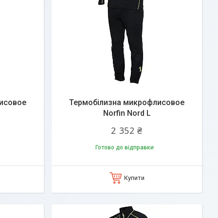
исовое
Термобілизна микрофлисовое
Norfin Nord L
2 352 ₴
Готово до відправки
Купити