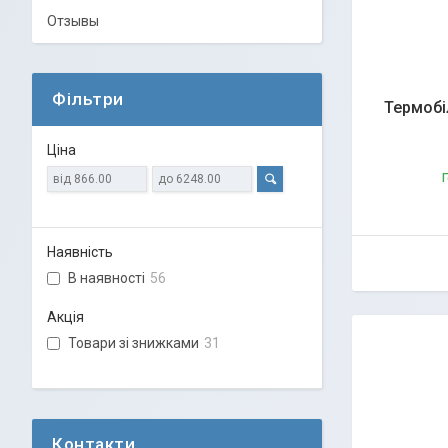
Отзывы
Фільтри
Термобіл
Ціна
Г
Наявність
В наявності
56
Акція
Товари зі знижками
31