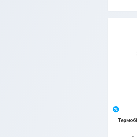
–20%
Термобіл