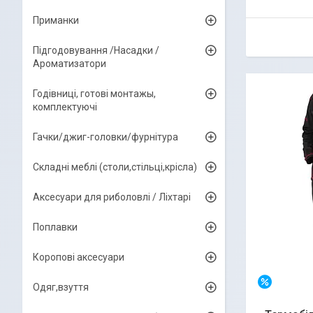
Приманки
Підгодовування /Насадки /
Ароматизатори
Годівниці, готові монтажы,
комплектуючі
Гачки/джиг-головки/фурнітура
Складні меблі (столи,стільці,крісла)
Аксесуари для риболовлі / Ліхтарі
Поплавки
Коропові аксесуари
–10%
Одяг,взуття