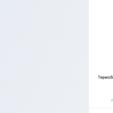
Термоб
Г