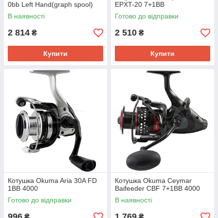
0bb Left Hand(graph spool)
EPXT-20 7+1BB
В наявності
Готово до відправки
2 814
2 510
₴
₴
Купити
Купити
Котушка Okuma Aria 30A FD
Котушка Okuma Ceymar
1BB 4000
Baifeeder CBF 7+1BB 4000
Готово до відправки
В наявності
996
1 769
₴
₴