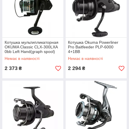
Котушка мультипликаторная
Котушка Okuma Powerliner
OKUMA Classic CLX-300LXA
Pro Baitfeeder PLP-6000
0bb Left Hand(graph spool)
4+1BB
Немає в наявності
Немає в наявності
2 373
2 294
₴
₴