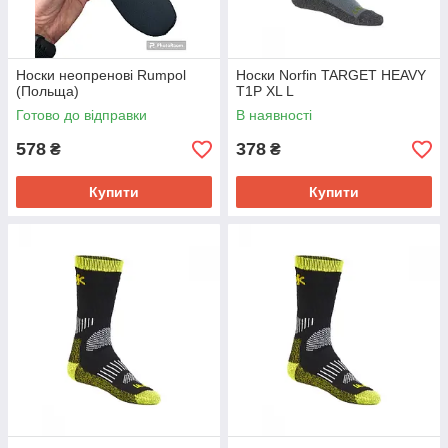
Носки неопренові Rumpol
Носки Norfin TARGET HEAVY
(Польща)
T1P XL L
Готово до відправки
В наявності
578
378
₴
₴
Купити
Купити