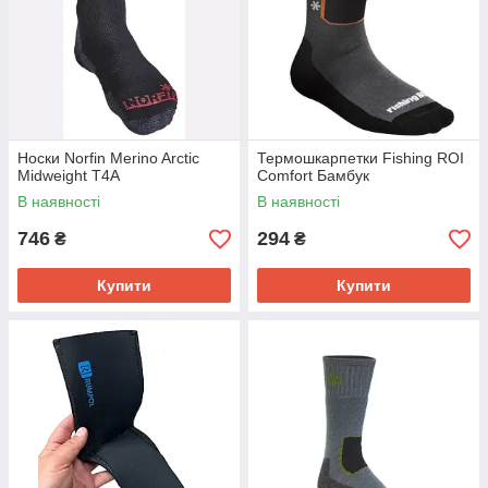
Носки Norfin Merino Arctic
Термошкарпетки Fishing ROI
Midweight T4A
Comfort Бамбук
В наявності
В наявності
746
294
₴
₴
Купити
Купити