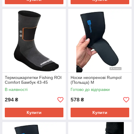
Термошкарпетки Fishing ROI
Носки неопренові Rumpol
Comfort Бамбук 43-45
(Польща) M
В наявності
Готово до відправки
294
578
₴
₴
Купити
Купити