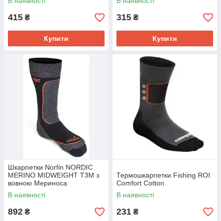
В наявності
В наявності
415
315
₴
₴
Купити
Купити
Шкарпетки Norfin NORDIC
MERINO MIDWEIGHT T3M з
Термошкарпетки Fishing ROI
вовною Мериноса
Comfort Cotton
В наявності
В наявності
892
231
₴
₴