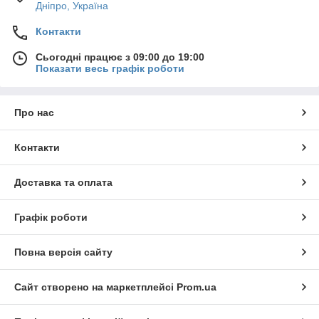
Выбор профессиональных рыболовов
Дніпро, Україна
Контакти
Сьогодні працює з 09:00 до 19:00
Показати весь графік роботи
Про нас
с
рами и
Контакти
теля с
Доставка та оплата
Графік роботи
Повна версія сайту
Спиннинги ZEMEX
Сайт створено на маркетплейсі
Prom.ua
Более 60 моделей спиннингов с различными
рабочими параметрами и характеристиками от