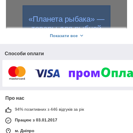
«Планета рыбака» —
товары для рыбной
Показати все
ловли и туризма
Способи оплати
2 000
Более
наименований товаров
в ассортименте. Бесплатные
консультации опытных рыболовов по
выбору снастей. Беспроблемный
возврат и обмен товаров.
Про нас
Увидеть весь ассортимент
94% позитивних з 446 відгуків за рік
Працює з 03.01.2017
м. Дніпро