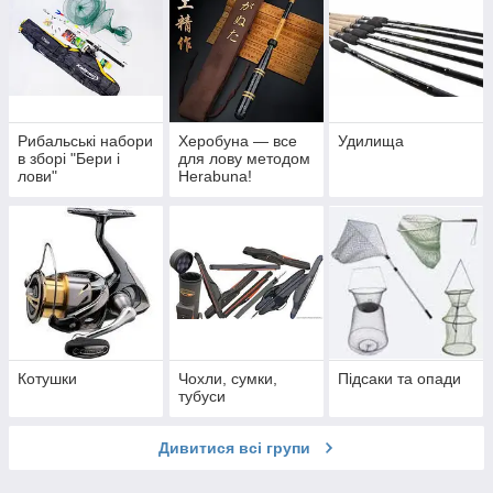
Рибальські набори
Херобуна — все
Удилища
в зборі "Бери і
для лову методом
лови"
Herabuna!
Котушки
Чохли, сумки,
Підсаки та опади
тубуси
Дивитися всі групи