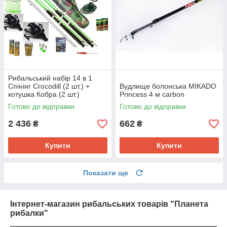
Рибальський набір 14 в 1
Спінінг Crocodill (2 шт.) +
Вудлище болонська MIKADO
котушка Кобра (2 шт.)
Princess 4 м carbon
+Подарок! 2.10 м
Готово до відправки
Готово до відправки
2 436
662
₴
₴
Купити
Купити
Показати ще
Інтернет-магазин рибальських товарів "Планета
рибалки"