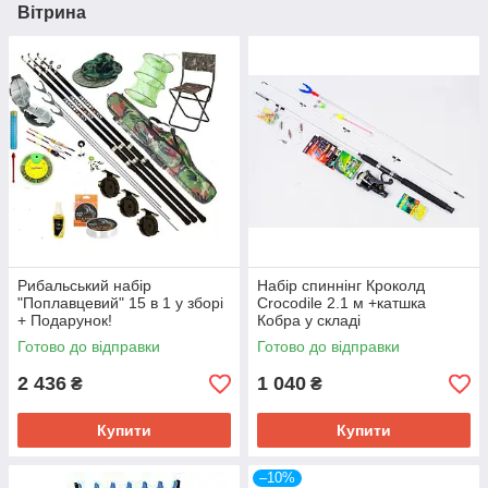
Вітрина
Рибальський набір
Набір спиннінг Кроколд
"Поплавцевий" 15 в 1 у зборі
Crocodile 2.1 м +катшка
+ Подарунок!
Кобра у складі
Готово до відправки
Готово до відправки
2 436
1 040
₴
₴
Купити
Купити
–10%