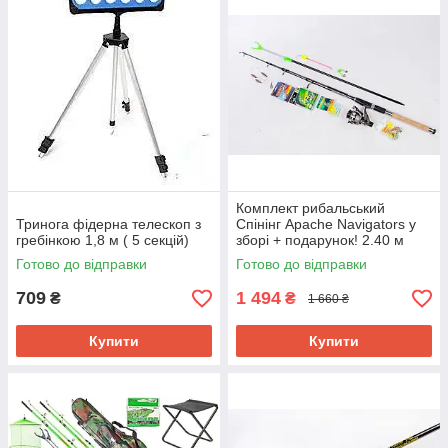
Комплект рибальський
Тринога фідерна телескоп з
Спінінг Apache Navigators у
гребінкою 1,8 м ( 5 секцій)
зборі + подарунок! 2.40 м
Готово до відправки
Готово до відправки
709
1 494
₴
₴
1 660 ₴
Купити
Купити