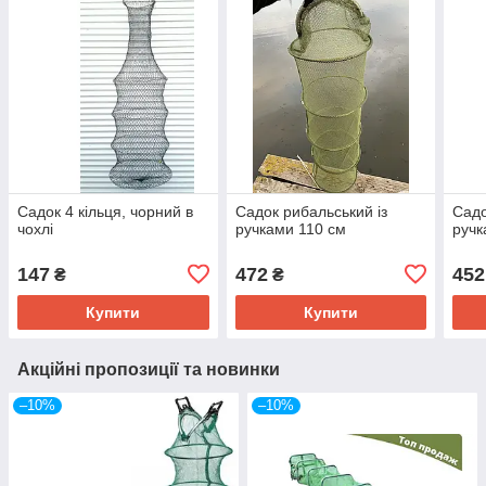
Садок 4 кільця, чорний в
Садок рибальський із
Садо
чохлі
ручками 110 см
ручк
147
472
452
₴
₴
Купити
Купити
Акційні пропозиції та новинки
–10%
–10%