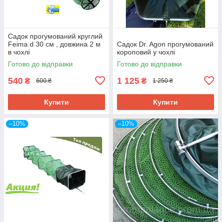
Садок прогумований круглий
Feima d 30 см , довжина 2 м
Садок Dr. Agon прогумований
в чохлі
короповий у чохлі
Готово до відправки
Готово до відправки
540
1 125
₴
₴
600 ₴
1 250 ₴
Купити
Купити
–10%
–10%