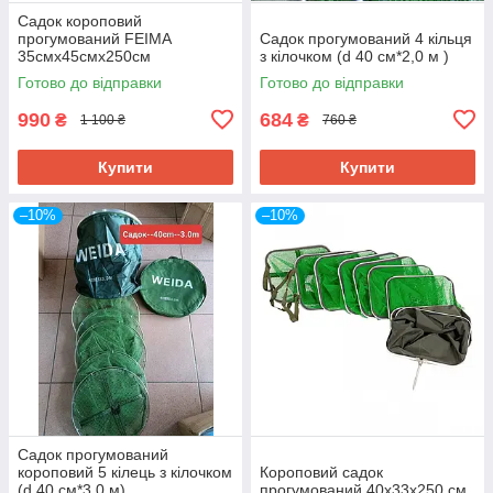
Садок короповий
прогумований FEIMA
Садок прогумований 4 кільця
35смх45смх250см
з кілочком (d 40 см*2,0 м )
Готово до відправки
Готово до відправки
990
684
₴
₴
1 100 ₴
760 ₴
Купити
Купити
–10%
–10%
Садок прогумований
короповий 5 кілець з кілочком
Короповий садок
(d 40 см*3,0 м)
прогумований 40х33х250 см