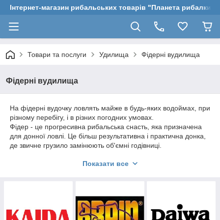
Інтернет-магазин рибальських товарів "Планета рибалки"
Товари та послуги
Удилища
Фідерні вудилища
Фідерні вудилища
На фідерні вудочку ловлять майже в будь-яких водоймах, при
різному перебігу, і в різних погодних умовах.
Фідер - це прогресивна рибальська снасть, яка призначена
для донної ловлі. Це більш результативна і практична донка,
де звичне грузило замінюють об'ємні годівниці.
Фідерні вудилища забезпечують завжди відмінний улов,
Показати все
досягається це завдяки точковому способу підгодовування
риби і своєрідному будові самого вудилища. Змінні
вершинки, які поділяються за ступенем чутливості, роблять
фідери універсальної снастю, стояча вода або сильна течія,
сильний вітер – підлаштуватися можна за кілька секунд,
підібравши вершинку необхідної жорсткості.