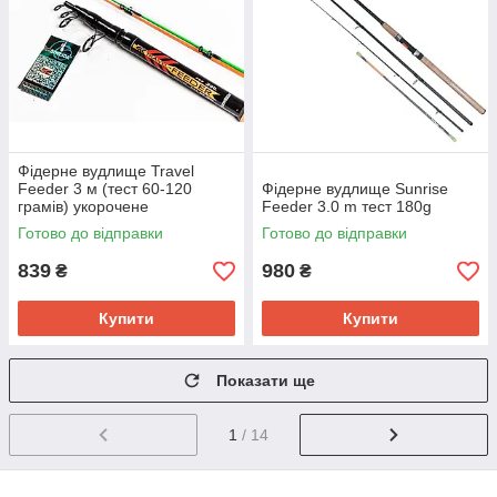
Фідерне вудлище Travel
Feeder 3 м (тест 60-120
Фідерне вудлище Sunrise
грамів) укорочене
Feeder 3.0 m тест 180g
Готово до відправки
Готово до відправки
839
980
₴
₴
Купити
Купити
Показати ще
1
/ 14