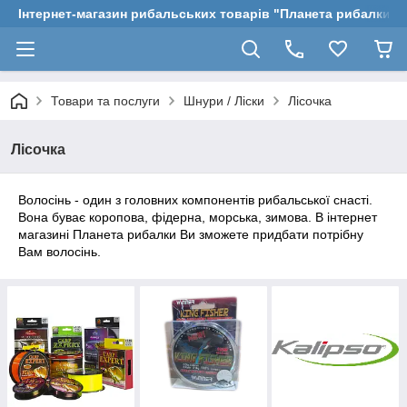
Інтернет-магазин рибальських товарів "Планета рибалки"
Товари та послуги
Шнури / Ліски
Лісочка
Лісочка
Волосінь - один з головних компонентів рибальської снасті.
Вона буває коропова, фідерна, морська, зимова. В інтернет
магазині Планета рибалки Ви зможете придбати потрібну
Вам волосінь.