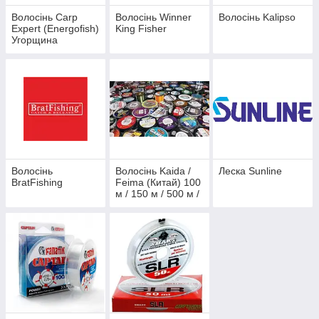
Волосінь Carp
Волосінь Winner
Волосінь Kalipso
Expert (Energofish)
King Fisher
Угорщина
Волосінь
Волосінь Kaida /
Леска Sunline
BratFishing
Feima (Китай) 100
м / 150 м / 500 м /
1000 м