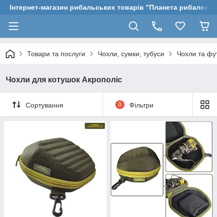
Інтернет-магазин рибальських товарів "Планета рибалки"
Товари та послуги
Чохли, сумки, тубуси
Чохли та фу
Чохли для котушок Акрополіс
Сортування
0
Фільтри