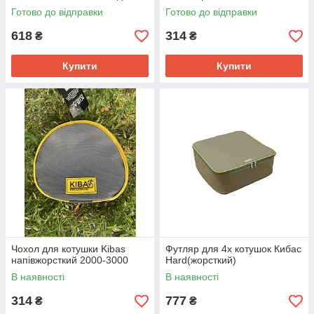
Готово до відправки
Готово до відправки
618
314
₴
₴
Купити
Купити
Чохол для котушки Kibas
Футляр для 4х котушок Кибас
напівжорсткий 2000-3000
Hard(жорсткий)
В наявності
В наявності
314
777
₴
₴