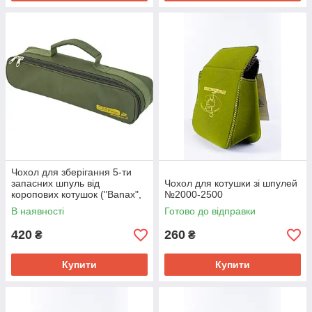
Чохол для зберігання 5-ти
запасних шпуль від
Чохол для котушки зі шпулей
коропових котушок ("Banax",
№2000-2500
"Shimano Big baitrunner")
В наявності
Готово до відправки
ЧШ-2
420
260
₴
₴
Купити
Купити