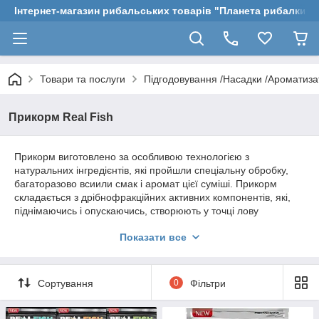
Інтернет-магазин рибальських товарів "Планета рибалки"
Товари та послуги
Підгодовування /Насадки /Ароматиз
Прикорм Real Fish
Прикорм виготовлено за особливою технологією з
натуральних інгредієнтів, які пройшли спеціальну обробку,
багаторазово всиили смак і аромат цієї суміші. Прикорм
складається з дрібнофракційних активних компонентів, які,
піднімаючись і опускаючись, створюють у точці лову
кормовий «стовп», що приваблює рибу в місце годування.
Показати все
Застосовується для лову плотви та інших видів прісноводної
риби на річках, озерах і каналах із сильною і слабкою течією.
Під час використання на швидкій течії, а також на глибині,
доведіть прикорм до в'язкого стану, збільшивши порцію води,
Сортування
0
Фільтри
а також додавши до суміші глину або ґрунт. Додавання
опариша або мотиля максимально посилить ефективність