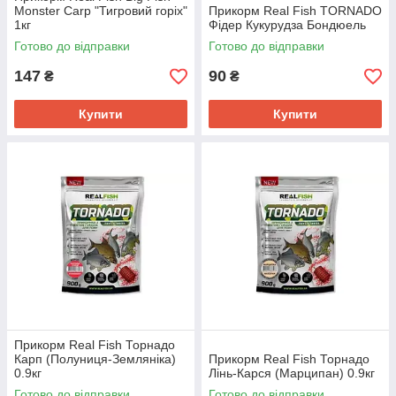
Monster Carp "Тигровий горіх"
Прикорм Real Fish TORNADO
1кг
Фідер Кукурудза Бондюель
Готово до відправки
Готово до відправки
147
90
₴
₴
Купити
Купити
Прикорм Real Fish Торнадо
Карп (Полуниця-Земляніка)
Прикорм Real Fish Торнадо
0.9кг
Лінь-Карся (Марципан) 0.9кг
Готово до відправки
Готово до відправки