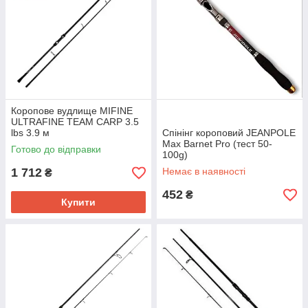
Коропове вудлище MIFINE
ULTRAFINE TEAM CARP 3.5
lbs 3.9 м
Спінінг короповий JEANPOLE
Max Barnet Pro (тест 50-
Готово до відправки
100g)
1 712
Немає в наявності
₴
452
₴
Купити