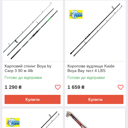
Карповий спінінг Boya by
Коропове вудлище Kaide
Carp 3.90 м 4lb
Boya Bay тест 4 LBS
Готово до відправки
Готово до відправки
1 290
1 659
₴
₴
Купити
Купити