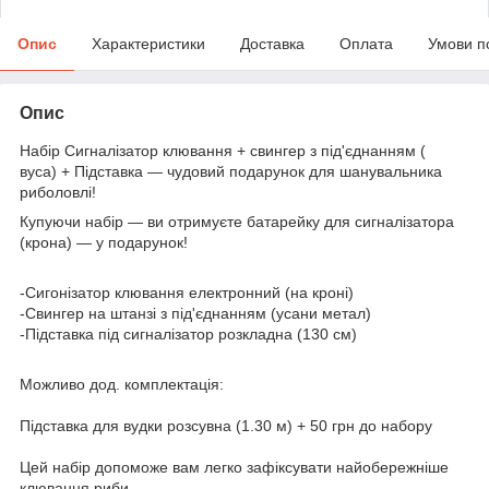
Опис
Характеристики
Доставка
Оплата
Умови п
Опис
Набір Сигналізатор клювання + свингер з під'єднанням (
вуса) + Підставка — чудовий подарунок для шанувальника
риболовлі!
Купуючи набір — ви отримуєте батарейку для сигналізатора
(крона) — у подарунок!
-Сигонізатор клювання електронний (на кроні)
-Свингер на штанзі з під'єднанням (усани метал)
-Підставка під сигналізатор розкладна (130 см)
Можливо дод. комплектація:
Підставка для вудки розсувна (1.30 м) + 50 грн до набору
Цей набір допоможе вам легко зафіксувати найобережніше
клювання риби.