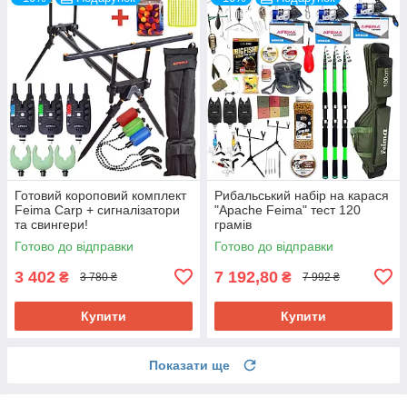
Готовий короповий комплект
Рибальський набір на карася
Feima Carp + сигналізатори
"Apache Feima" тест 120
та свингери!
грамів
Готово до відправки
Готово до відправки
3 402
7 192,80
₴
₴
3 780 ₴
7 992 ₴
Купити
Купити
Показати ще