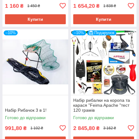
1 160
1 654,20
₴
₴
1 450 ₴
1 838 ₴
Купити
Купити
–10%
–10%
Подарунок
Набір рибалки на коропа та
карася "Feima Apache "тест
Набір Рибачок 3 в 1!
120 грамів
Готово до відправки
Готово до відправки
991,80
2 845,80
₴
₴
1 102 ₴
3 162 ₴