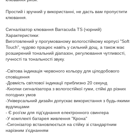
Простий і зручний у використанні, не дасть вам пропустити
клювання.
Сигналізатор клювання Barracuda TS (чорний)
Характеристики:
Виготовлений у прогумованому вологостійкому корпусі "Soft
Touch", чудово працює навіть у сильний дощ, а також має
розширений тональний діапазон, регулювання чутливості,
гучності та тональності звуку.
-Світова індикація червоного кольору для цілодобового
сповіщення
-Довмість світлової індикації приблизно 20 секунд
-Кнопки сигналізатора з вологостійкої гуми, стійкі до різних
погодних умов
-Універсальний дизайн допускає використання з будь-якими
вудлищами
- Є роз'єм для під'єднання електронного свингера
-У комплекті батарея живлення "Крона"
-Сигонізатор встановлюється на стійку зі стандартним
нарізним з'єднанням