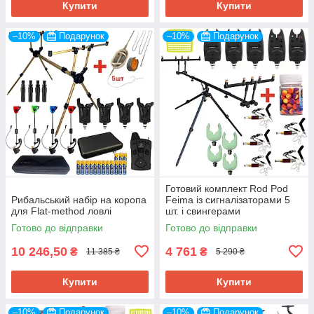
Купити
Купити
–10%
Подарунок
–10%
Подарунок
Готовий комплект Rod Pod
Рибальський набір на коропа
Feima із сигналізаторами 5
для Flat-method ловлі
шт. і свингерами
Готово до відправки
Готово до відправки
10 246,50
4 761
₴
₴
11 385 ₴
5 290 ₴
Купити
Купити
–10%
Подарунок
–10%
Подарунок