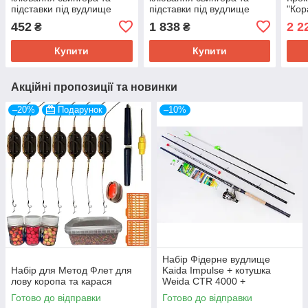
підставки під вудлище
підставки під вудлище
"Кор
Rumpol (Польща) 1 шт.
Rumpol (Польща) 3 шт.
сигн
452
1 838
2 2
₴
₴
Купити
Купити
Акційні пропозиції та новинки
–20%
Подарунок
–10%
Набір Фідерне вудлище
Набір для Метод Флет для
Kaida Impulse + котушка
лову коропа та карася
Weida CTR 4000 +
Подарунок!
Готово до відправки
Готово до відправки