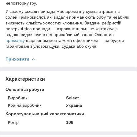
неповторну гру.
У своєму складі принада має ароматну суміш атракантів
солей і амінокислот, які видали приманюють рибу та неабияк
знижують кількість холостих клювання. Завдяки ребристій
поверхні тіла принади — атракант щільніше контактує з
водою, виділяючи в неї привабливий запах. Оснастив
приманку
шарнірним монтажем і офсетником — ви будете
гарантовані з уловом щуки, судака або окуня.
Приховати
Характеристики
Основні атрибути
Виробник
Select
Країна виробник
Україна
Користувальницькі характеристики
Колір
108