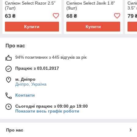
Силікон Select Razor 2.5"
Силікон Select Javik 1.8"
Силі
(7шт)
(9шт)
3.5"
63
68
79
₴
₴
Купити
Купити
Про нас
94% позитивних з 445 відгуків за рік
Працює з 03.01.2017
м. Дніпро
Дніпро, Україна
Контакти
Сьогодні працює з 09:00 до 19:00
Показати весь графік роботи
Про нас