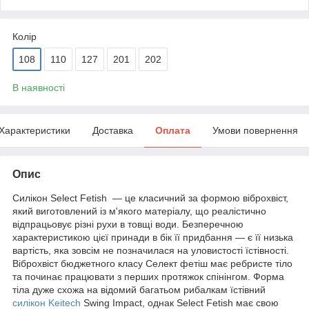
Колір
108
110
127
201
202
В наявності
Характеристики
Доставка
Оплата
Умови повернення
Опис
Силікон Select Fetish — це класичний за формою віброхвіст,
який виготовлений із м'якого матеріалу, що реалістично
відпрацьовує різні рухи в товщі води. Безперечною
характеристикою цієї принади в бік її придбання — є її низька
вартість, яка зовсім не позначилася на уловистості їстівності.
Віброхвіст бюджетного класу Селект фетіш має ребристе тіло
та починає працювати з перших протяжок спінінгом. Форма
тіла дуже схожа на відомий багатьом рибалкам їстівний
силікон Keitech
Swing Impact, однак Select Fetish має свою