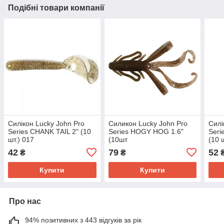
Подібні товари компанії
Силікон Lucky John Pro
Силикон Lucky John Pro
Силі
Series CHANK TAIL 2" (10
Series HOGY HOG 1.6"
Seri
шт.) 017
(10шт
(10 
42
79
52
₴
₴
Купити
Купити
Про нас
94% позитивних з 443 відгуків за рік