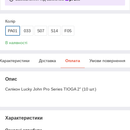
Колір
PA01
033
S07
S14
F05
В наявності
Характеристики
Доставка
Оплата
Умови повернення
Опис
Силікон Lucky John Pro Series TIOGA 2" (10 шт.)
Характеристики
Основні атрибути