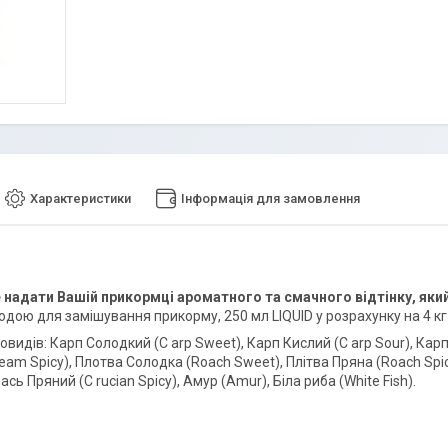
Характеристики
Інформація для замовлення
адати Вашій прикормці ароматного та смачного відтінку, який
водою для замішування прикорму, 250 мл LIQUID у розрахунку на 4 к
овидів: Карп Солодкий (С arp Sweet), Карп Кислий (С arp Sour), Кар
eam Spicy), Плотва Солодка (Roach Sweet), Плітва Пряна (Roach Spicy
ась Пряний (C rucian Spicy), Амур (Amur), Біла риба (White Fish).