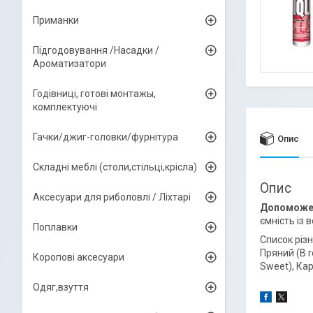
Приманки
Підгодовування /Насадки /
Ароматизатори
Годівниці, готові монтажы,
комплектуючі
Гачки/джиг-головки/фурнітура
Опис
Складні меблі (столи,стільці,крісла)
Опис
Аксесуари для риболовлі / Ліхтарі
Допоможе н
ємність із 
Поплавки
Список різн
Пряний (В r
Коропові аксесуари
Sweet), Кар
Одяг,взуття