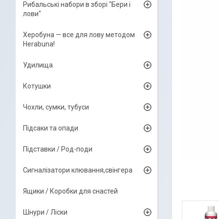
Рибальські набори в зборі "Бери і
лови"
Херобуна — все для лову методом
Herabuna!
Удилища
Котушки
Чохли, сумки, тубуси
Підсаки та опади
Підставки / Род-поди
Сигналізатори клювання,свінгера
Ящики / Коробки для снастей
Шнури / Ліски