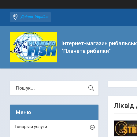
Дніпро, Україна
Інтернет-магазин рибальськ
"Планета рибалки"
Ліквід
Товары и услуги