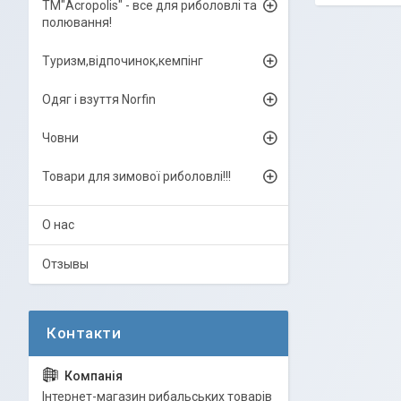
ТМ"Acropolis" - все для риболовлі та
полювання!
Туризм,відпочинок,кемпінг
Одяг і взуття Norfin
Човни
Товари для зимової риболовлі!!!
О нас
Отзывы
Інтернет-магазин рибальських товарів