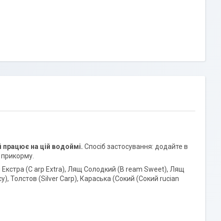
 працює на цій водоймі.
Спосіб застосування: додайте в
г прикорму.
п Екстра (С arp Extra), Лящ Солодкий (В ream Sweet), Лящ
), Толстов (Silver Carp), Караська (Сокий (Сокий rucian