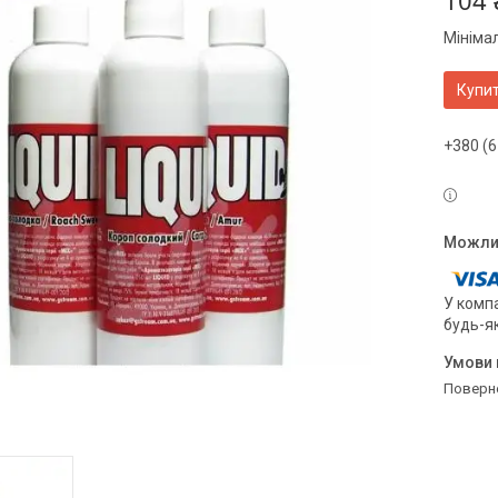
104 
Мініма
Купи
+380 (6
У компа
будь-я
поверн