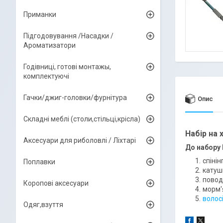
Приманки
Підгодовування /Насадки /
Ароматизатори
Годівниці, готові монтажы,
комплектуючі
Гачки/джиг-головки/фурнітура
Опис
Складні меблі (столи,стільці,крісла)
Набір на 
Аксесуари для риболовлі / Ліхтарі
До набору 
спінінг
Поплавки
катушк
поводк
Коропові аксесуари
морм'
волосі
Одяг,взуття