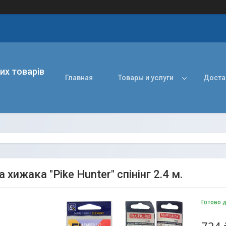
их товарів
Главная
Товары и услуги
Доста
а хижака "Pike Hunter" спінінг 2.4 м.
Готово 