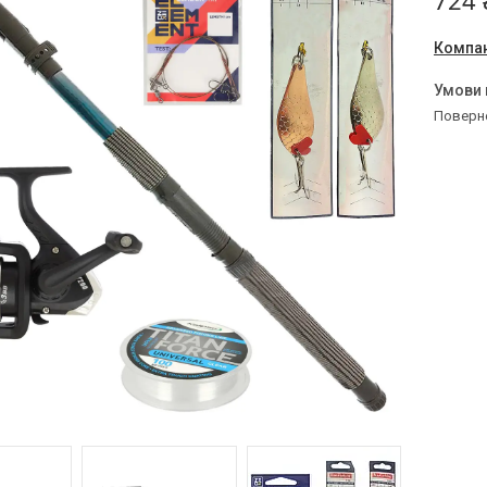
724 
Компан
поверн