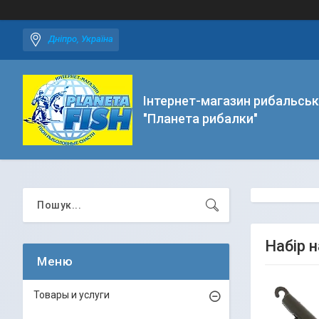
Дніпро, Україна
Інтернет-магазин рибальськ
"Планета рибалки"
Набір н
Товары и услуги