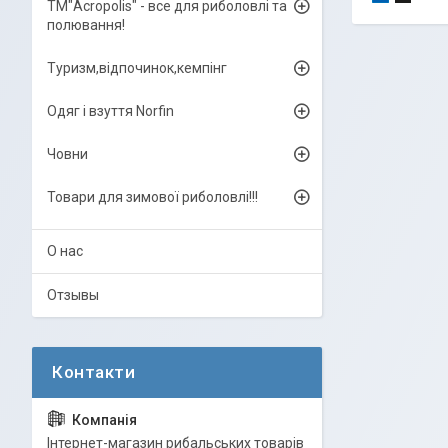
ТМ"Acropolis" - все для риболовлі та
полювання!
Туризм,відпочинок,кемпінг
Одяг і взуття Norfin
Човни
Товари для зимової риболовлі!!!
О нас
Отзывы
Інтернет-магазин рибальських товарів