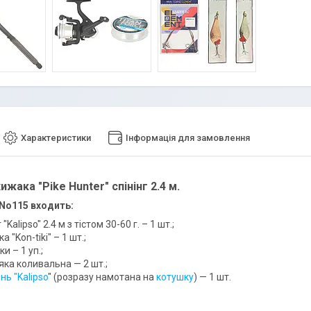
Характеристики
Інформація для замовлення
хижака "Pike Hunter" спінінг 2.4 м.
No115 входить:
 "Kalipso" 2.4 м з тістом 30-60 г. – 1 шт.;
а "Kon-tiki" – 1 шт.;
и – 1 уп.;
яка коливальна — 2 шт.;
нь "Kalipso
" (розразу намотана на
котушку
) — 1 шт.