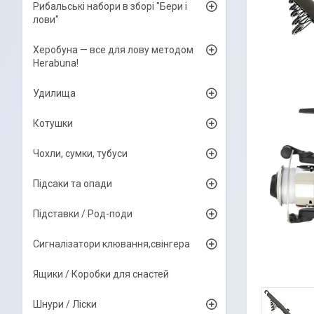
Рибальські набори в зборі "Бери і
лови"
Херобуна — все для лову методом
Herabuna!
Удилища
Котушки
Чохли, сумки, тубуси
Підсаки та опади
Підставки / Род-поди
Сигналізатори клювання,свінгера
Ящики / Коробки для снастей
Шнури / Ліски