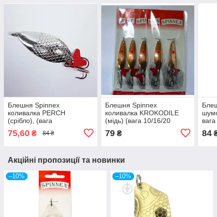
Блешня Spinnex
Блешня Spinnex
Бле
коливалка PERCH
коливалка KROKODILE
шумо
(срібло), (вага
(мідь) (вага 10/16/20
вага
8/15/21/24/35 грамів)
грамів) 20
75,60
79
84
₴
₴
84 ₴
Акційні пропозиції та новинки
–10%
–10%