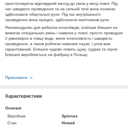
пристосовуючи відповідний метод до умов у місці ловлі. Під
час швидкого проведення та на сильній течії вона починає
здійснювати обертальні рухи. Під час внутрішнього
проведення вона працює, здійснюючи маятникові рухи.
Рекомендуємо для рибалок-початківців, оскільки блешня не
вимагає спеціальних умінь і навичок у ловлі, просто проводьте
її рівномірно в товщі води, мене інтенсивність і швидкість
проведення, а також роблячи невеликі паузи, і улов вам
гарантований. Блешня чудово ловить щуку, судака та окуня.
Блешня виробляється на фабриці в Польщі.
Приховати
Характеристики
Основні
Виробник
Spinnex
Стан
Новий