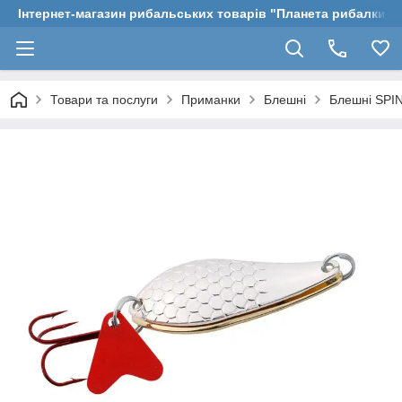
Інтернет-магазин рибальських товарів "Планета рибалки"
Товари та послуги
Приманки
Блешні
Блешні SPI