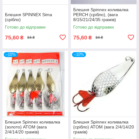
Блешня Spinnex коливалка
Блешня SPINNEX Sima
PERCH (срібло), (вага
(срібло)
8/15/21/24/35 грамів)
Готово до відправки
Готово до відправки
75,60
75,60
₴
₴
84 ₴
84 ₴
–10%
–10%
Блешня Spinnex коливалка
Блешня Spinnex коливалка
(золото) ATOM (вага
(срібло) ATOM (вага 2/4/14/20
2/4/14/20 грамів)
грамів)