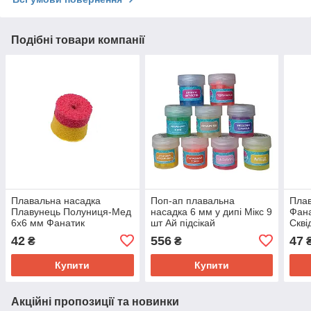
Подібні товари компанії
Плавальна насадка
Поп-ап плавальна
Плав
Плавунець Полуниця-Мед
насадка 6 мм у дипі Мікс 9
Фана
6х6 мм Фанатик
шт Ай підсікай
Скві
8.5 
42
556
47
₴
₴
Купити
Купити
Акційні пропозиції та новинки