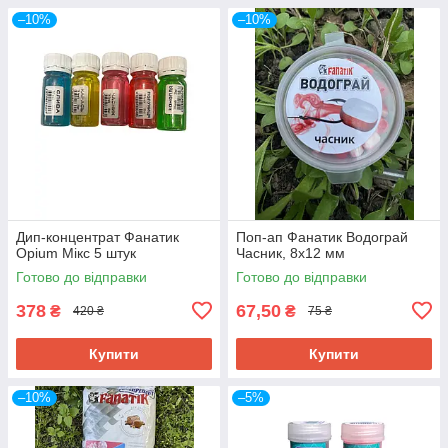
–10%
–10%
Дип-концентрат Фанатик
Поп-ап Фанатик Водограй
Opium Мікс 5 штук
Часник, 8х12 мм
Готово до відправки
Готово до відправки
378
67,50
₴
₴
420 ₴
75 ₴
Купити
Купити
–10%
–5%