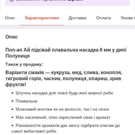
Опис
Характеристики
Доставка
Оплата
Умови 
Опис
Поп-ап Ай підсікай плавальна насадка 6 мм у дипі
Полуниця
Також у продажу:
Варіанти смаків — кукруза, мед, слива, конопля,
тигровий горіх, часник, полуниця, опариш, зрив
фруктів!
Штучна насадка для ловлі будь-якої мирної риби
Плавальна
Можливий монтаж як на волосся, так і на гачок
Має насичений, чітко окреслений смак і аромат
Різноманіття ароматів дає змогу підібрати ключик до
самої вибагливої риби.