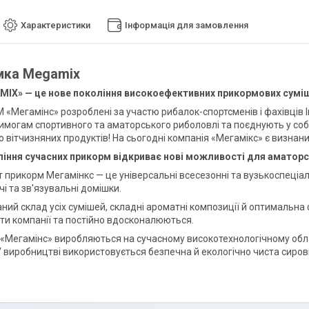
Характеристики
Інформація для замовлення
мка Megamix
IX» — це нове покоління високоефективних прикормових суміше
 «Мегамінс» розроблені за участю рибалок-спортсменів і фахівців 
имогам спортивного та аматорського риболовлі та поєднують у соб
 вітчизняних продуктів! На сьогодні компанія «Мегамікс» є визнани
іння сучасних прикорм відкриває нові можливості для аматорсь
 прикорм Мегамінкс — це універсальні всесезонні та вузькоспеціалі
і та зв'язувальні домішки.
ний склад усіх сумішей, складні ароматні композиції й оптимальна
ти компанії та постійно вдосконалюються.
«Мегамінс» виробляються на сучасному високотехнологічному обладн
 У виробництві використовується безпечна й екологічно чиста сиров