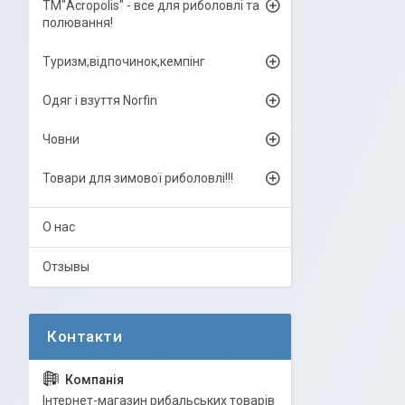
ТМ"Acropolis" - все для риболовлі та
полювання!
Туризм,відпочинок,кемпінг
Одяг і взуття Norfin
Човни
Товари для зимової риболовлі!!!
О нас
Отзывы
Інтернет-магазин рибальських товарів