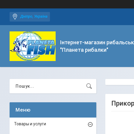
Дніпро, Україна
Інтернет-магазин рибальськ
"Планета рибалки"
Прикор
Товары и услуги