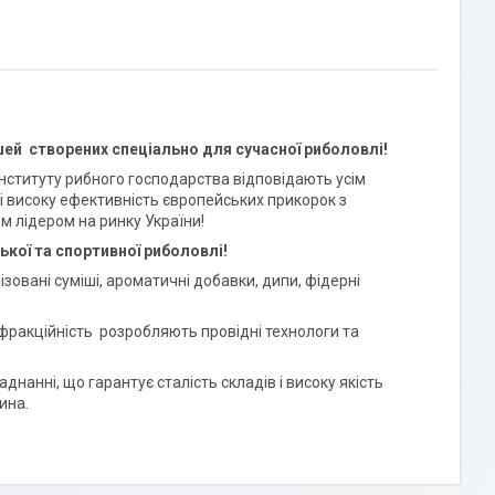
й створених спеціально для сучасної риболовлі!
Інституту рибного господарства відповідають усім
і високу ефективність європейських прикорок з
м лідером на ринку України!
кої та спортивної риболовлі!
зовані суміші, ароматичні добавки, дипи, фідерні
 фракційність розробляють провідні технологи та
анні, що гарантує сталість складів і високу якість
ина.