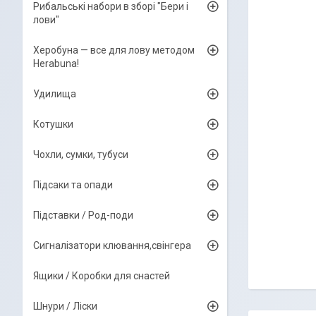
Рибальські набори в зборі "Бери і
лови"
Херобуна — все для лову методом
Herabuna!
Удилища
Котушки
Чохли, сумки, тубуси
Підсаки та опади
Підставки / Род-поди
Сигналізатори клювання,свінгера
Ящики / Коробки для снастей
Шнури / Ліски