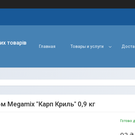
их товарів
Главная
Товары и услуги
Доста
м Megamix "Карп Криль" 0,9 кг
Готово 