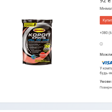
92 ₴
Мініма
Купи
+380 (6
У компа
будь-я
поверн