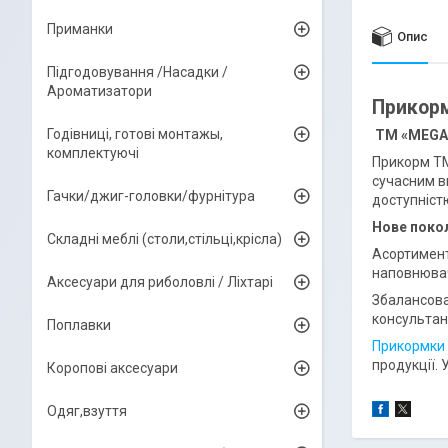
Приманки
Опис
Підгодовування /Насадки /
Ароматизатори
Прикор
Годівниці, готові монтажы,
ТМ «MEGAM
комплектуючі
Прикорм ТМ
сучасним в
Гачки/джиг-головки/фурнітура
доступністю
Нове покол
Складні меблі (столи,стільці,крісла)
Асортимент
наповнювач
Аксесуари для риболовлі / Ліхтарі
Збалансова
консультан
Поплавки
Прикормки
продукції.
Коропові аксесуари
Одяг,взуття