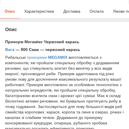
Опис
Характеристики
Доставка
Оплата
Умови п
Опис
Прикорм Мегамікс Червоний карась
Вага
— 900 Смак — червоний карась
Рибальські
прикормки
MEGAMIX
виготовляються з
компонентів, які пройшли спеціальну обробку з додаванням
речовин, що стимулюють апетит без винятку у всіх видів
мирної, прісноводної риби. Прикорм адаптована під різні
умови лову для досягнення максимального результату вашої
риболовлі. Прикорм виготовлено за особливою технологією з
натуральних інгредієнтів, які пройшли спеціальну обробку,
багаторазово всилила смак і аромат цієї суміші. Має в складі
біологічно активні речовини, які буквально притягують рибу в
точку годування. Застосовується для лову більшості видів риб
сімейства коропових: карася, коропа та линя в озерах, річках і
каналах зі слабким течією. Додавання до прикорму
консервованої кукурудзи, опариша, рубаного хробака
максимально посилить ефективність прикорму.