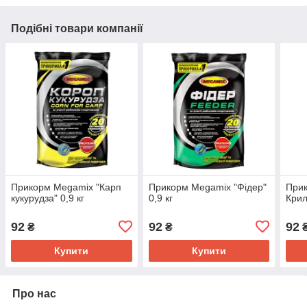
Подібні товари компанії
Прикорм Megamix "Карп
Прикорм Megamix "Фідер"
Прик
кукурудза" 0,9 кг
0,9 кг
Крил
92
92
92
₴
₴
Купити
Купити
Про нас