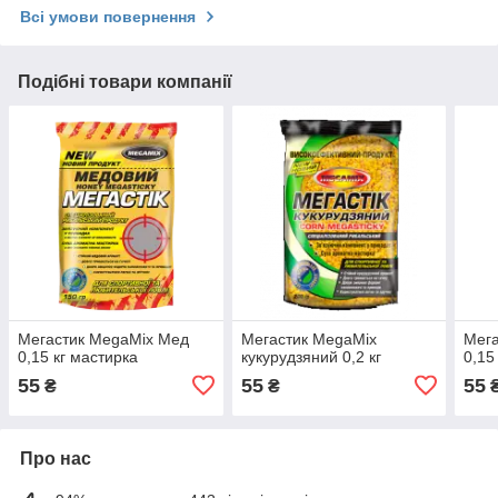
Всі умови повернення
Подібні товари компанії
Мегастик MegaMix Мед
Мегастик MegaMix
Мега
0,15 кг мастирка
кукурудзяний 0,2 кг
0,15
55
55
55
₴
₴
Про нас