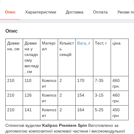
Опис
Характеристики
Доставка
Оплата
Умови п
Опис
Довжи
Довжи
Матері
Кількіст
Вага
, г
Тест, г
ціна
на, см
на у
ал
ь
складн
секцій
ому
вигляді
, см
210
110
Композ
2
170
7-35
460
ит
грн.
210
126
Композ
2
154
3-15
460
ит
грн.
210
141
Композ
2
164
5-25
450
ит
грн.
Спінінгові вудилки
Kalipso Premiere Spin
Виготовлено за
допомогою композитної комлевої частини і високомодульної