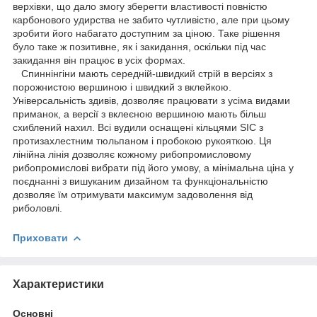
верхівки, що дало змогу зберегти властивості повністю
карбонового удирства не забито чутливістю, але при цьому
зробити його набагато доступним за ціною. Таке рішення
було таке ж позитивне, як і закидання, оскільки під час
закидання він працює в усіх формах.
Спиннінгіни мають середній-швидкий стрій в версіях з
порожнистою вершиною і швидкий з вклейкою.
Універсальність здивів, дозволяє працювати з усіма видами
приманок, а версії з вклеєною вершиною мають більш
схиблений нахил. Всі вудили оснащені кільцями SIC з
протизахлестним тюльпаном і пробокою рукояткою. Ця
лінійна лінія дозволяє кожному рибопромисловому
рибопромислові вибрати під його умову, а мінімальна ціна у
поєднанні з вишуканим дизайном та функціональністю
дозволяє їм отримувати максимум задоволення від
риболовлі.
Приховати
Характеристики
Основні