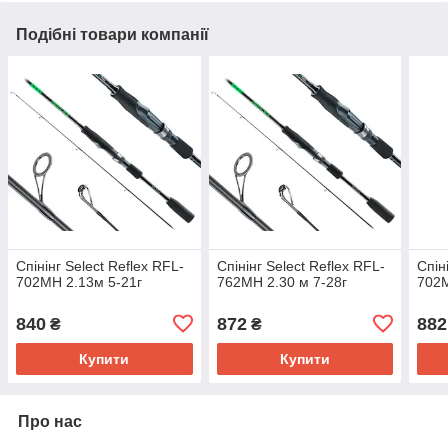
Подібні товари компанії
Спінінг Select Reflex RFL-
Спінінг Select Reflex RFL-
Спін
702MH 2.13м 5-21г
762MH 2.30 м 7-28г
702M
840
872
882
₴
₴
Купити
Купити
Про нас