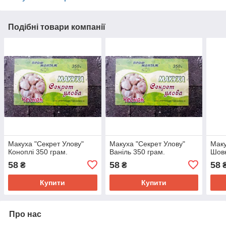
Подібні товари компанії
Макуха "Секрет Улову"
Макуха "Секрет Улову"
Маку
Коноплі 350 грам.
Ваніль 350 грам.
Шовк
58
58
58
₴
₴
Купити
Купити
Про нас