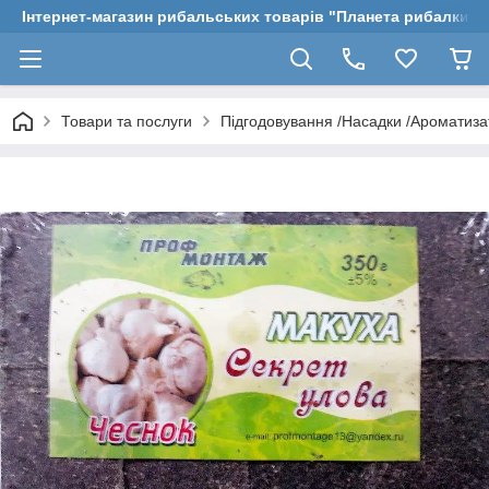
Інтернет-магазин рибальських товарів "Планета рибалки"
Товари та послуги
Підгодовування /Насадки /Ароматиз