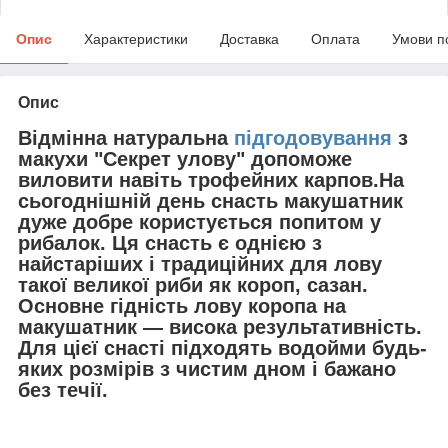
Опис
Характеристики
Доставка
Оплата
Умови п
Опис
Відмінна натуральна
підгодовування
з
макухи "Секрет улову" допоможе
виловити навіть трофейних карпов.На
сьогоднішній день снасть макушатник
дуже добре користується попитом у
рибалок. Ця снасть є однією з
найстаріших і традиційних для лову
такої великої риби як короп, сазан.
Основне гідність лову коропа на
макушатник — висока результативність.
Для цієї снасті підходять водойми будь-
яких розмірів з чистим дном і бажано
без течії.