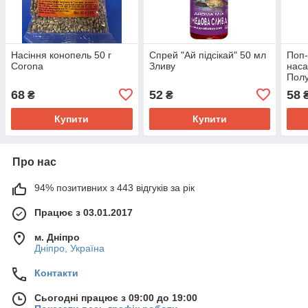
Насіння конопель 50 г
Спрей "Ай підсікай" 50 мл
Поп-
Corona
Зливу
наса
Полу
68
52
58
₴
₴
Купити
Купити
Про нас
94% позитивних з 443 відгуків за рік
Працює з 03.01.2017
м. Дніпро
Дніпро, Україна
Контакти
Сьогодні працює з 09:00 до 19:00