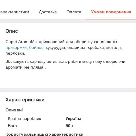
арактеристики
Доставка
Оплата
Умови повернення
Опис
Спреї AromaMix призначений для обприскування шарів
прикормки
,
бойлов
, кукурудзи, опариша, хробака, мотиля,
перловки.
Збільшують харчову активність риби в місці лову створюючи
ароматичне пляма .
Характеристики
Основні
Країна виробник
Україна
Вага
50 г
Користувальницькі характеристики