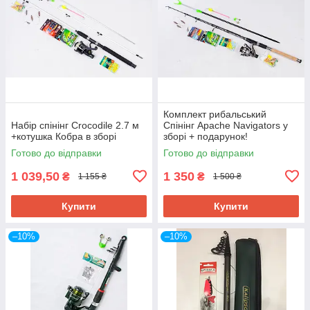
Комплект рибальський
Набір спінінг Crocodile 2.7 м
Спінінг Apache Navigators у
+котушка Кобра в зборі
зборі + подарунок!
Готово до відправки
Готово до відправки
1 039,50
1 350
₴
₴
1 155 ₴
1 500 ₴
Купити
Купити
–10%
–10%