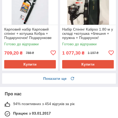
Карповий набір Карповий
Набір Спінінг Kalipso 1.80 м у
спінінг + котушка Кобра +
складі +котушка +блешня +
Подаруночок! Подарункове
пружна + Подарунок!
паковання!
Готово до відправки
Готово до відправки
709,20
1 077,30
₴
₴
788 ₴
1 197 ₴
Купити
Купити
Показати ще
Про нас
94% позитивних з 454 відгуків за рік
Працює з 03.01.2017