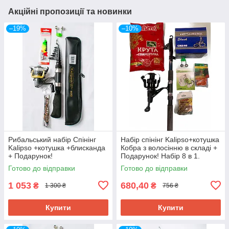
Акційні пропозиції та новинки
–19%
–10%
Рибальський набір Спінінг
Набір спінінг Kalipso+котушка
Kalipso +котушка +блисканда
Кобра з волосінню в складі +
+ Подарунок!
Подарунок! Набір 8 в 1.
Подарункове паковання!
Готово до відправки
Готово до відправки
1 053
680,40
₴
₴
1 300 ₴
756 ₴
Купити
Купити