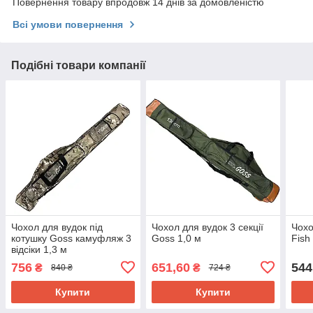
Повернення товару впродовж 14 днів за домовленістю
Всі умови повернення
Подібні товари компанії
Чохол для вудок під
Чохол для вудок 3 секції
Чохо
котушку Goss камуфляж 3
Goss 1,0 м
Fish
відсіки 1,3 м
756
651,60
544
₴
₴
840 ₴
724 ₴
Купити
Купити