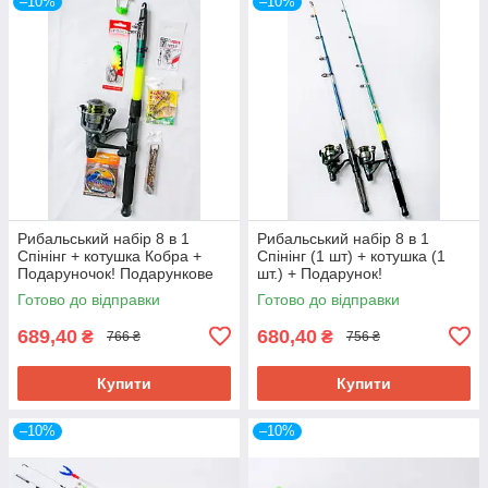
–10%
–10%
Рибальський набір 8 в 1
Рибальський набір 8 в 1
Спінінг + котушка Кобра +
Спінінг (1 шт) + котушка (1
Подаруночок! Подарункове
шт.) + Подарунок!
паковання!
Подарункове паковання!
Готово до відправки
Готово до відправки
689,40
680,40
₴
₴
766 ₴
756 ₴
Купити
Купити
–10%
–10%