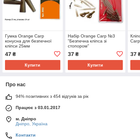
Гумка Orange Carp
Набір Orange Carp №3
Кліп
конусна для безпечної
"Безпечна кліпса зі
Carp
кліпси 25мм
стопором"
47
37
37
₴
₴
Купити
Купити
Про нас
94% позитивних з 454 відгуків за рік
Працює з 03.01.2017
м. Дніпро
Дніпро, Україна
Контакти