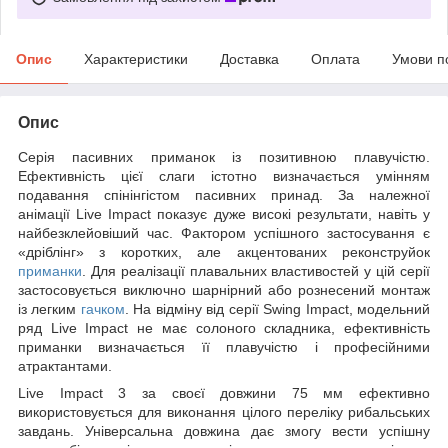
Опис
Характеристики
Доставка
Оплата
Умови п
Опис
Серія пасивних приманок із позитивною плавучістю.
Ефективність цієї слаги істотно визначається умінням
подавання спінінгістом пасивних принад. За належної
анімації Live Impact показує дуже високі результати, навіть у
найбезклейовіший час. Фактором успішного застосування є
«дріблінг» з коротких, але акцентованих реконструйок
приманки
. Для реалізації плавальних властивостей у цій серії
застосовується виключно шарнірний або рознесений монтаж
із легким
гачком
. На відміну від серії Swing Impact, модельний
ряд Live Impact не має солоного складника, ефективність
приманки визначається її плавучістю і професійними
атрактантами.
Live Impact 3 за своєї довжини 75 мм ефективно
використовується для виконання цілого переліку рибальських
завдань. Універсальна довжина дає змогу вести успішну