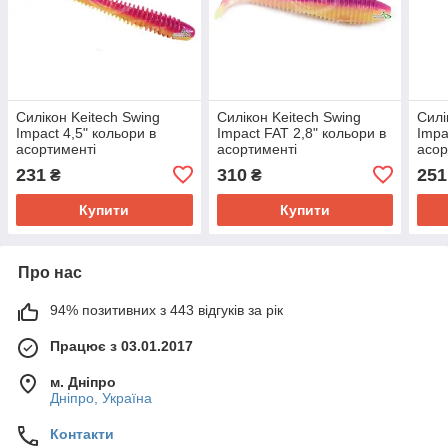
Силікон Keitech Swing
Силікон Keitech Swing
Силі
Impact 4,5" кольори в
Impact FAT 2,8" кольори в
Impa
асортименті
асортименті
асор
231
310
251
₴
₴
Купити
Купити
Про нас
94% позитивних з 443 відгуків за рік
Працює з 03.01.2017
м. Дніпро
Дніпро, Україна
Контакти