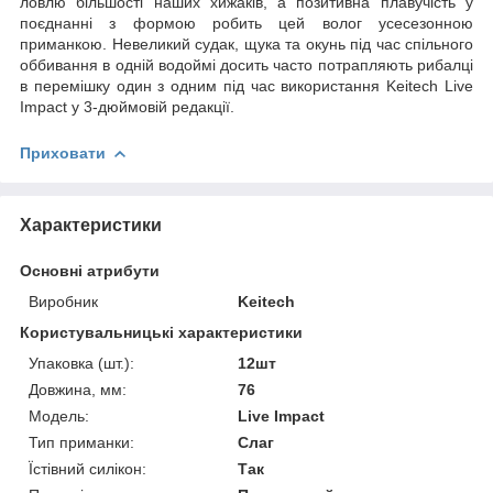
ловлю більшості наших хижаків, а позитивна плавучість у
поєднанні з формою робить цей волог усесезонною
приманкою. Невеликий судак, щука та окунь під час спільного
оббивання в одній водоймі досить часто потрапляють рибалці
в перемішку один з одним під час використання Keitech Live
Impact у 3-дюймовій редакції.
Приховати
Характеристики
Основні атрибути
Виробник
Keitech
Користувальницькі характеристики
Упаковка (шт.):
12шт
Довжина, мм:
76
Модель:
Live Impact
Тип приманки:
Слаг
Їстівний силікон:
Так