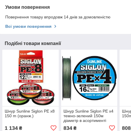
Умови повернення
Повернення товару впродовж 14 днів за домовленістю
Всі умови повернення
Подібні товари компанії
Шнур Sunline Siglon PE х8
Шнур Sunline Siglon PE x4
Шнур
150 m (оранж.)
темно-зелений 150м
150m
діаметр в асортименті
1 134
834
808
₴
₴