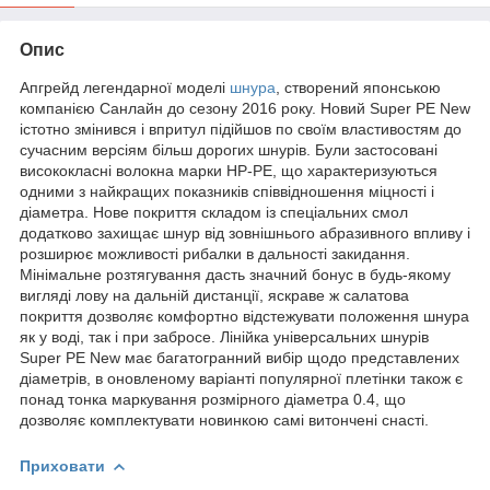
Опис
Апгрейд легендарної моделі
шнура
, створений японською
компанією Санлайн до сезону 2016 року. Новий Super PE New
істотно змінився і впритул підійшов по своїм властивостям до
сучасним версіям більш дорогих шнурів. Були застосовані
висококласні волокна марки HP-PE, що характеризуються
одними з найкращих показників співвідношення міцності і
діаметра. Нове покриття складом із спеціальних смол
додатково захищає шнур від зовнішнього абразивного впливу і
розширює можливості рибалки в дальності закидання.
Мінімальне розтягування дасть значний бонус в будь-якому
вигляді лову на дальній дистанції, яскраве ж салатова
покриття дозволяє комфортно відстежувати положення шнура
як у воді, так і при забросе. Лінійка універсальних шнурів
Super PE New має багатогранний вибір щодо представлених
діаметрів, в оновленому варіанті популярної плетінки також є
понад тонка маркування розмірного діаметра 0.4, що
дозволяє комплектувати новинкою самі витончені снасті.
Приховати