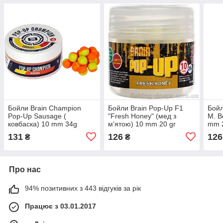
Бойли Brain Champion
Бойли Brain Pop-Up F1
Бойл
Pop-Up Sausage (
"Fresh Honey" (мед з
M. B
ковбаска) 10 mm 34g
м'ятою) 10 mm 20 gr
mm 2
131
126
126
₴
₴
Про нас
94% позитивних з 443 відгуків за рік
Працює з 03.01.2017