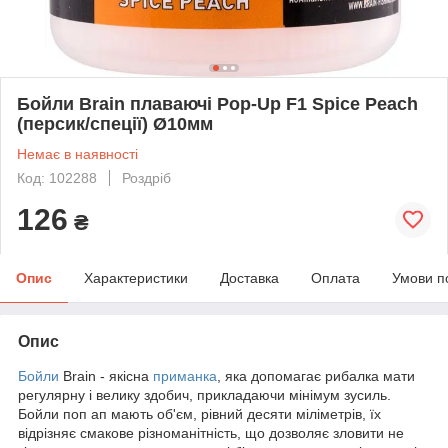
Бойли Brain плаваючі Pop-Up F1 Spice Peach
(персик/спеції) Ø10мм
Немає в наявності
Код: 102288
Роздріб
126
₴
Опис
Характеристики
Доставка
Оплата
Умови п
Опис
Бойли
Brain - якісна
приманка
, яка допомагає рибалка мати
регулярну і велику здобич, прикладаючи мінімум зусиль.
Бойли поп ап мають об'єм, рівний десяти міліметрів, їх
відрізняє смакове різноманітність, що дозволяє зловити не