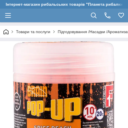
Інтернет-магазин рибальських товарів "Планета рибалки"
Товари та послуги
Підгодовування /Насадки /Ароматиз