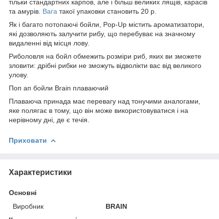
тільки стандартних карпов, але і більш великих лящів, карасів
та амурів.
Вага
такої упаковки становить 20 р.
Як і багато потопаючі бойли, Pop-Up містить ароматизатори,
які дозволяють залучити рибу, що перебуває на значному
видаленні від місця лову.
Риболовля на бойл обмежить розміри риб, яких ви зможете
зловити: дрібні рибки не зможуть відволікти вас від великого
улову.
Поп ап бойли Brain плаваючий
Плаваюча принада має перевагу над тонучими аналогами,
яке полягає в тому, що він може використовуватися і на
нерівному дні, де є течія.
Приховати
Характеристики
Основні
Виробник
BRAIN