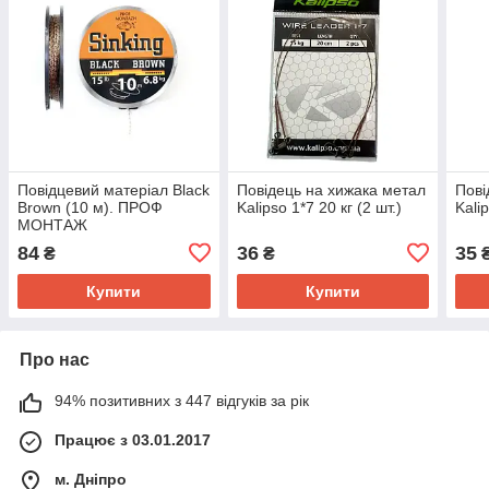
Повідцевий матеріал Black
Повідець на хижака метал
Пові
Brown (10 м). ПРОФ
Kalipso 1*7 20 кг (2 шт.)
Kalip
МОНТАЖ
84
36
35
₴
₴
Купити
Купити
Про нас
94% позитивних з 447 відгуків за рік
Працює з 03.01.2017
м. Дніпро