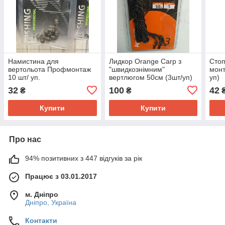
Намистина для
Лидкор Orange Carp з
Стоп
вертольота Профмонтаж
"швидкознімним"
монт
10 шт/ уп.
вертлюгом 50см (3шт/уп)
уп)
32
100
42
₴
₴
Купити
Купити
Про нас
94% позитивних з 447 відгуків за рік
Працює з 03.01.2017
м. Дніпро
Дніпро, Україна
Контакти