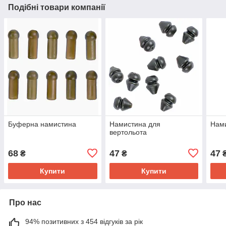
Подібні товари компанії
Буферна намистина
Намистина для
Нами
вертольота
68
47
47
₴
₴
Купити
Купити
Про нас
94% позитивних з 454 відгуків за рік