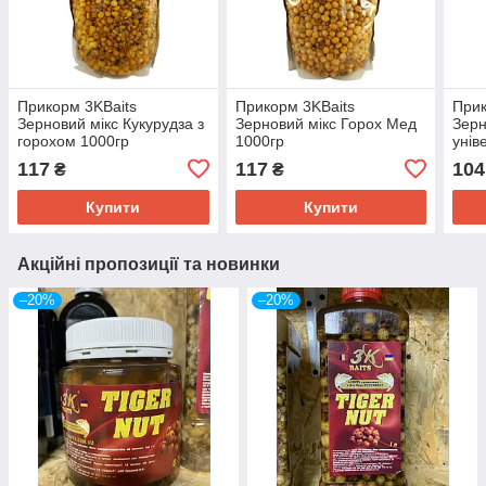
Прикорм 3KBaits
Прикорм 3KBaits
Прик
Зерновий мікс Кукурудза з
Зерновий мікс Горох Мед
Зерн
горохом 1000гр
1000гр
унів
1000
117
117
104
₴
₴
Купити
Купити
Акційні пропозиції та новинки
–20%
–20%