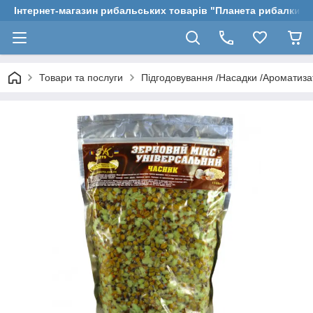
Інтернет-магазин рибальських товарів "Планета рибалки"
Товари та послуги
Підгодовування /Насадки /Ароматиз