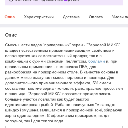
Опис
Характеристики
Доставка
Оплата
Умови п
Опис
Смесь шести видов "приваренных" зерен - "Зерновой МИКС"
владеет естественным приманиванивающим свойством и
используется как самостоятельный продукт, так и в
комбинации с сухими смесями, пеллетсом,
бойлами
и, при
правильном применении - в мешочках ПВА, для
разнообразия на прикормочном столе. В качестве основы в
данном миксе выступает смесь перловки и пшеницы. Для
дополнительного приманивающего эффекта, 5% смеси
составляют мелкие зерна - конопля, рапс, красное просо, лен
и пшеница. "Зерновой МИКС" позволяет прикармливать
большие участки ловли,так как будет быстро
идентифицирован рыбой. Риба не насичується їм занадто
швидко і змушена залишатися в прикормочной зоні, збираючи
зерна один за одним. Є ефективним прикормом, як для
холодної, так і для теплої води.